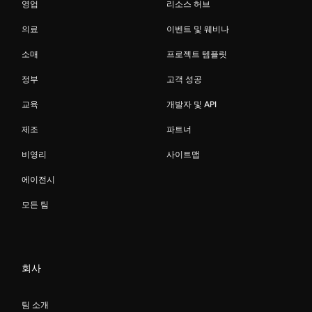
영업
리소스 허브
의료
이벤트 및 웨비나
소매
프로젝트 템플릿
정부
고객 성공
교육
개발자 및 API
제조
파트너
비영리
사이트맵
에이전시
모든 팀
회사
팀 소개