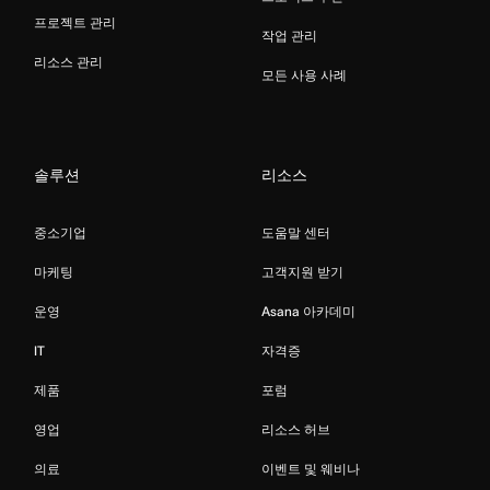
프로젝트 관리
작업 관리
리소스 관리
모든 사용 사례
솔루션
리소스
중소기업
도움말 센터
마케팅
고객지원 받기
운영
Asana 아카데미
IT
자격증
제품
포럼
영업
리소스 허브
의료
이벤트 및 웨비나