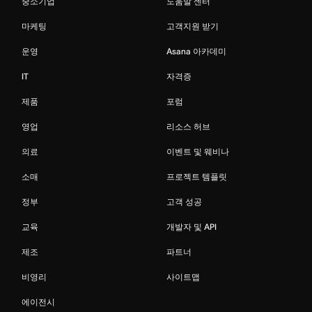
중소기업
도움말 센터
마케팅
고객지원 받기
운영
Asana 아카데미
IT
자격증
제품
포럼
영업
리소스 허브
의료
이벤트 및 웨비나
소매
프로젝트 템플릿
정부
고객 성공
교육
개발자 및 API
제조
파트너
비영리
사이트맵
에이전시