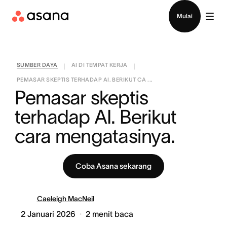
Hubungi penjualan
Mulai
SUMBER DAYA
AI DI TEMPAT KERJA
|
|
PEMASAR SKEPTIS TERHADAP AI. BERIKUT CA ...
Pemasar skeptis 
terhadap AI. Berikut 
cara mengatasinya.
Coba Asana sekarang
Caeleigh MacNeil
2 Januari 2026
2
menit baca