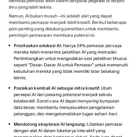
identitas pemasar lebih dalam daripada pegawai di disiplin
ilmu yang lebih teknis.
Namun, AI bukan musuh—ini adalah alat yang dapat
membantu pemasar menjadi
lebih
kreatif. Berikut beberapa
poin penting yang didukung penelitian untuk membantu
pemimpin pemasaran membuka potensi ini.
Prioritaskan edukasi AI:
Hanya 24% pemasar percaya
mereka telah menerima pelatihan AI yang memadai.
Pertimbangkan untuk mengadakan sesi pelatihan khusus
seperti "Dasar-Dasar AI untuk Pemasar" untuk memenuhi
kebutuhan mereka yang tidak memiliki latar belakang
teknis.
Posisikan kembali AI sebagai mitra kreatif:
Ubah
persepsi AI dari pesaing potensial menjadi sekutu
kolaboratif. Soroti cara AI dapat menyaring kumpulan
data besar, membantu menyesuaikan pengalaman
pelanggan, dan mengotomatiskan tugas sehari-hari.
Mendorong eksplorasi AI langsung:
Libatkan pemasar
dengan alat AI dalam lokakarya interaktif yang
menggunakan data kampanye aktual. Anda juga dapat