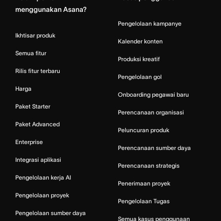
menggunakan Asana?
Pengelolaan kampanye
Ikhtisar produk
Kalender konten
Semua fitur
Produksi kreatif
Rilis fitur terbaru
Pengelolaan gol
Harga
Onboarding pegawai baru
Paket Starter
Perencanaan organisasi
Paket Advanced
Peluncuran produk
Enterprise
Perencanaan sumber daya
Integrasi aplikasi
Perencanaan strategis
Pengelolaan kerja AI
Penerimaan proyek
Pengelolaan proyek
Pengelolaan Tugas
Pengelolaan sumber daya
Semua kasus penggunaan