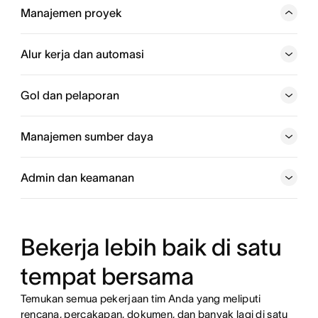
Manajemen proyek
Lacak pekerjaan dari awal hingga akhir, jadi setiap tim
tetap selaras dan sesuai jadwal untuk mencapai golnya.
Alur kerja dan automasi
Dari pembaruan status hingga linimasa proyek, Anda
dapat mengoordinasikan setiap bagian yang dinamis.
Gol dan pelaporan
Jelajahi manajemen proyek
Manajemen sumber daya
Jelajahi alur kerja dan automasi
Admin dan keamanan
Jelajahi gol dan pelaporan
Bekerja lebih baik di satu
Jelajahi manajemen sumber daya
tempat bersama
Jelajahi admin dan keamanan
Temukan semua pekerjaan tim Anda yang meliputi
rencana, percakapan, dokumen, dan banyak lagi di satu