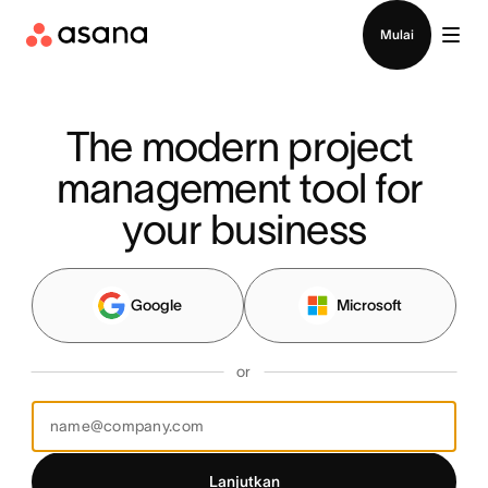
Hubungi penjualan
Mulai
The modern project 
management tool for 
your business
Google
Microsoft
or
Lanjutkan