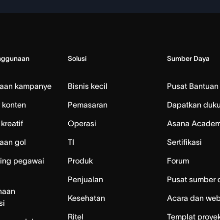
nggunaan
Solusi
Sumber Daya
laan kampanye
Bisnis kecil
Pusat Bantuan
 konten
Pemasaran
Dapatkan duk
kreatif
Operasi
Asana Acade
aan gol
TI
Sertifikasi
ing pegawai
Produk
Forum
Penjualan
Pusat sumber 
naan
Kesehatan
Acara dan web
si
Ritel
Templat proye