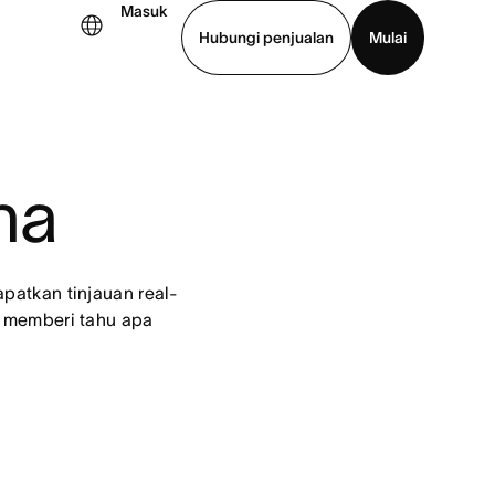
Masuk
Hubungi penjualan
Mulai
hat demo
Unduh aplikasi
na
patkan tinjauan real-
 memberi tahu apa 