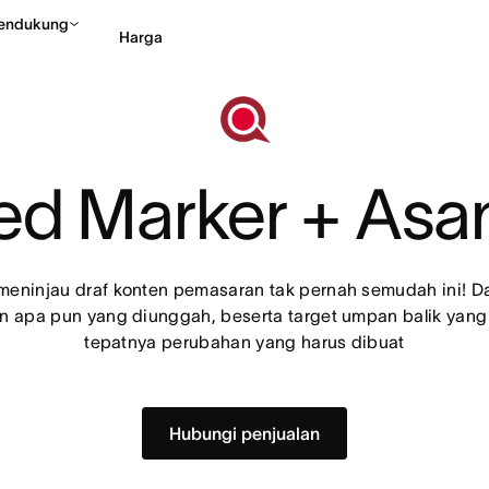
endukung
Harga
Hubungi penjualan
Li
ed Marker + Asa
eninjau draf konten pemasaran tak pernah semudah ini! Da
n apa pun yang diunggah, beserta target umpan balik yang
tepatnya perubahan yang harus dibuat
Hubungi penjualan