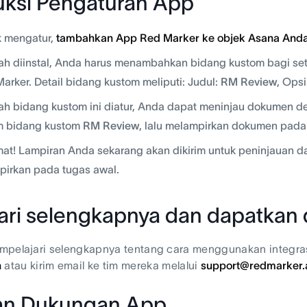
ruksi Pengaturan App
k mengatur,
tambahkan App Red Marker ke objek Asana And
ah diinstal, Anda harus menambahkan bidang kustom bagi seti
arker. Detail bidang kustom meliputi: Judul:
RM Review
, Opsi
ah bidang kustom ini diatur, Anda dapat meninjau dokumen
m bidang kustom
RM Review
, lalu melampirkan dokumen pada 
at! Lampiran Anda sekarang akan dikirim untuk peninjauan d
pirkan pada tugas awal.
jari selengkapnya dan dapatkan
mpelajari selengkapnya tentang cara menggunakan integra
n
atau kirim email ke tim mereka melalui
support@redmarker.
an Dukungan App