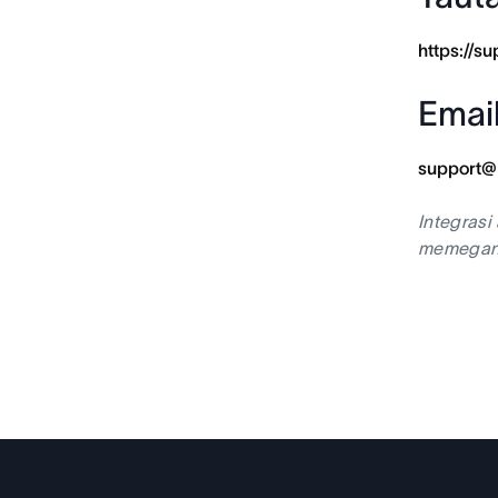
https://s
Emai
support@
Integrasi
memegang 