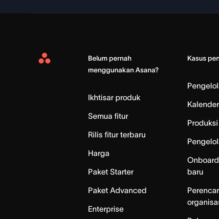
Belum pernah
Kasus pe
Asana
menggunakan Asana?
Home
Pengelo
Ikhtisar produk
Kalender
Semua fitur
Produksi 
Rilis fitur terbaru
Pengelol
Harga
Onboard
Paket Starter
baru
Paket Advanced
Perenca
organisa
Enterprise