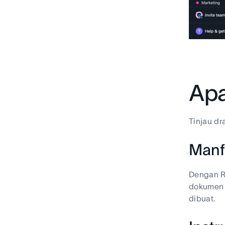
Apa
Tinjau d
Manf
Dengan Re
dokumen 
dibuat.