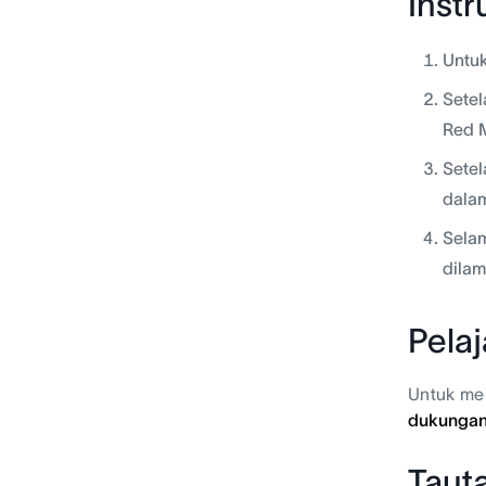
Inst
Untu
Setel
Red M
Setel
dala
Selam
dilam
Pela
Untuk me
dukunga
Taut