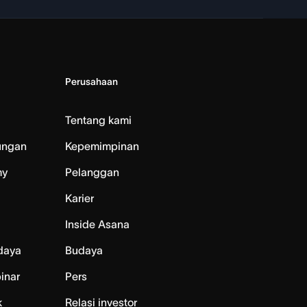
Perusahaan
Tentang kami
ungan
Kepemimpinan
my
Pelanggan
Karier
Inside Asana
daya
Budaya
inar
Pers
k
Relasi investor