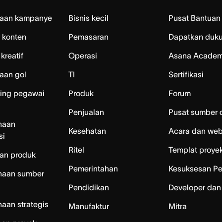
laan kampanye
Bisnis kecil
Pusat Bantuan
 konten
Pemasaran
Dapatkan duk
kreatif
Operasi
Asana Acade
aan gol
TI
Sertifikasi
ing pegawai
Produk
Forum
Penjualan
Pusat sumber 
naan
Kesehatan
Acara dan web
si
Ritel
Templat proye
an produk
Pemerintahan
Kesuksesan P
naan sumber
Pendidikan
Developer dan
aan strategis
Manufaktur
Mitra