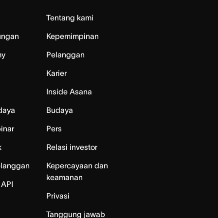
Tentang kami
ungan
Kepemimpinan
my
Pelanggan
Karier
Inside Asana
daya
Budaya
inar
Pers
k
Relasi investor
elanggan
Kepercayaan dan
keamanan
 API
Privasi
Tanggung jawab