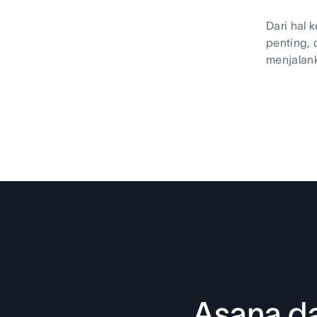
Dari hal 
penting,
menjalank
Asana da