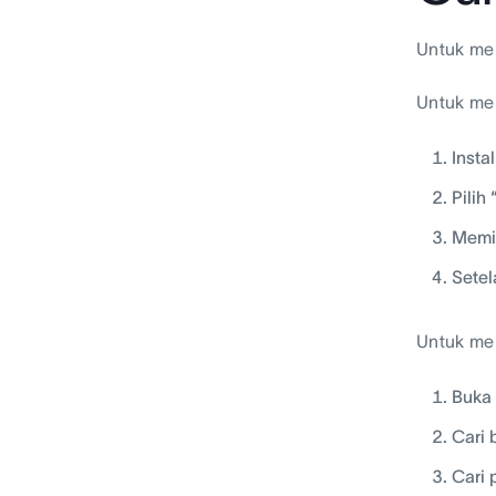
Untuk men
Untuk men
Insta
Pilih
Memil
Setel
Untuk mel
Buka
Cari 
Cari 