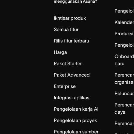
menggunakan Asana?
Home
Pengelo
Ikhtisar produk
Kalender
Semua fitur
Produksi 
Rilis fitur terbaru
Pengelol
Harga
Onboard
Paket Starter
baru
Paket Advanced
Perenca
organisa
Enterprise
Peluncur
Integrasi aplikasi
Perenca
Pengelolaan kerja AI
daya
Pengelolaan proyek
Perencan
Pengelolaan sumber