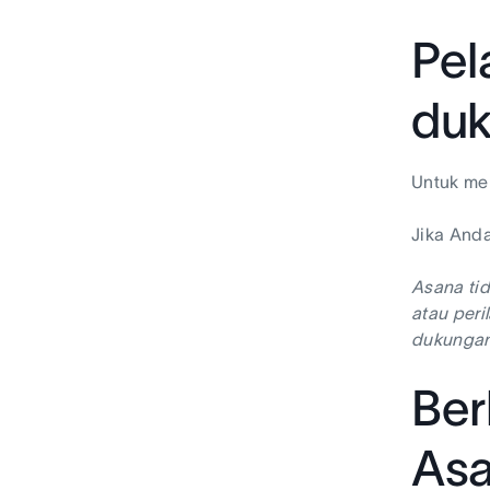
Pel
du
Untuk mem
Jika Anda
Asana ti
atau peri
dukungan
Ber
As