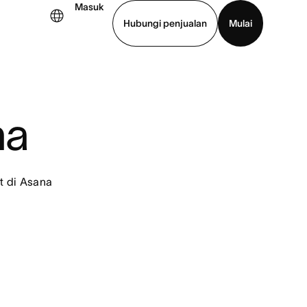
Masuk
Hubungi penjualan
Mulai
hat demo
Unduh aplikasi
na
t di Asana