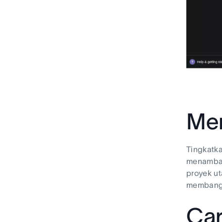
Men
Tingkatk
menambah
proyek u
membangu
Car