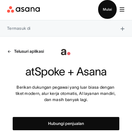
Hubungi penjualan
Mulai
×
Termasuk di
Telusuri aplikasi
atSpoke + Asana
Berikan dukungan pegawai yang luar biasa dengan 
tiket modern, alur kerja otomatis, AI layanan mandiri, 
dan masih banyak lagi.
Hubungi penjualan