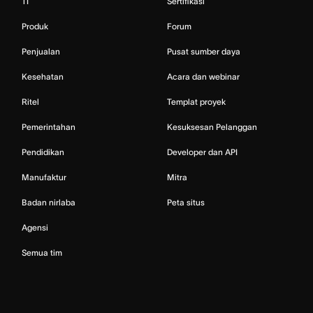
TI
Sertifikasi
Produk
Forum
Penjualan
Pusat sumber daya
Kesehatan
Acara dan webinar
Ritel
Templat proyek
Pemerintahan
Kesuksesan Pelanggan
Pendidikan
Developer dan API
Manufaktur
Mitra
Badan nirlaba
Peta situs
Agensi
Semua tim