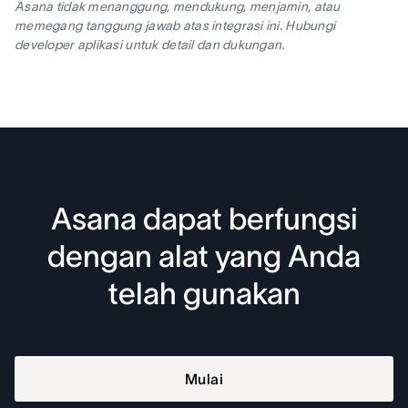
Asana tidak menanggung, mendukung, menjamin, atau
memegang tanggung jawab atas integrasi ini. Hubungi
developer aplikasi untuk detail dan dukungan.
Asana dapat berfungsi
dengan alat yang Anda
telah gunakan
Mulai