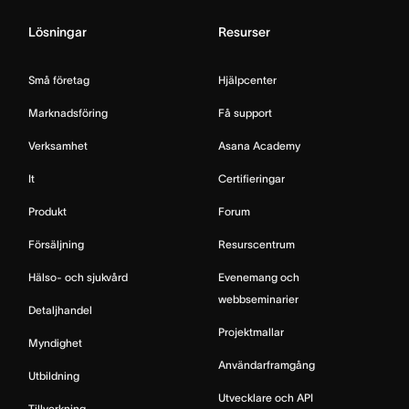
Lösningar
Resurser
Små företag
Hjälpcenter
Marknadsföring
Få support
Verksamhet
Asana Academy
It
Certifieringar
Produkt
Forum
Försäljning
Resurscentrum
Hälso- och sjukvård
Evenemang och
webbseminarier
Detaljhandel
Projektmallar
Myndighet
Användarframgång
Utbildning
Utvecklare och API
Tillverkning