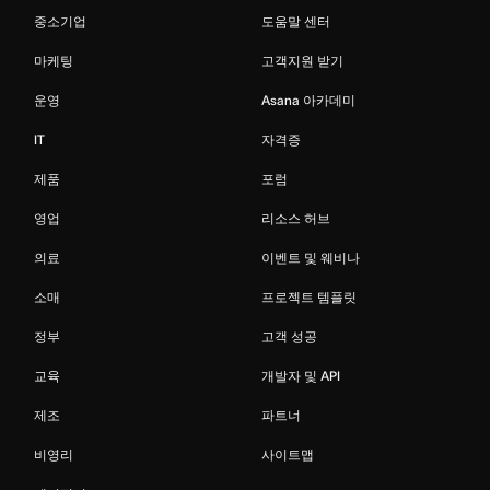
중소기업
도움말 센터
마케팅
고객지원 받기
운영
Asana 아카데미
IT
자격증
제품
포럼
영업
리소스 허브
의료
이벤트 및 웨비나
소매
프로젝트 템플릿
정부
고객 성공
교육
개발자 및 API
제조
파트너
비영리
사이트맵