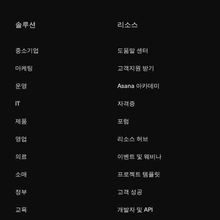
솔루션
리소스
중소기업
도움말 센터
마케팅
고객지원 받기
운영
Asana 아카데미
IT
자격증
제품
포럼
영업
리소스 허브
의료
이벤트 및 웨비나
소매
프로젝트 템플릿
정부
고객 성공
교육
개발자 및 API