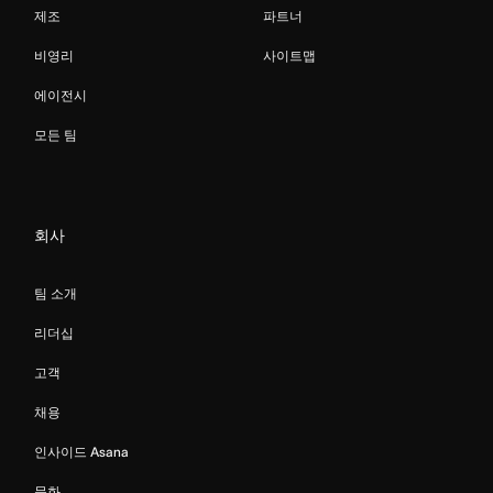
제조
파트너
비영리
사이트맵
에이전시
모든 팀
회사
팀 소개
리더십
고객
채용
인사이드 Asana
문화