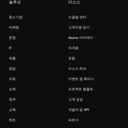
솔루션
리소스
중소기업
도움말 센터
마케팅
고객지원 받기
운영
Asana 아카데미
IT
자격증
제품
포럼
영업
리소스 허브
의료
이벤트 및 웨비나
소매
프로젝트 템플릿
정부
고객 성공
교육
개발자 및 API
제조
파트너