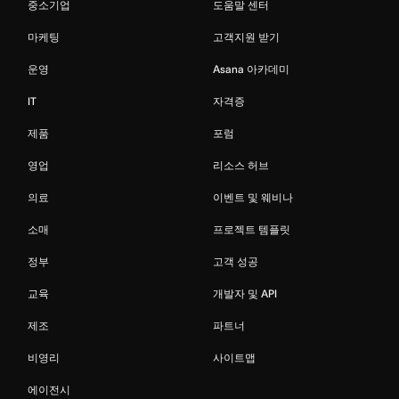
중소기업
도움말 센터
마케팅
고객지원 받기
운영
Asana 아카데미
IT
자격증
제품
포럼
영업
리소스 허브
의료
이벤트 및 웨비나
소매
프로젝트 템플릿
정부
고객 성공
교육
개발자 및 API
제조
파트너
비영리
사이트맵
에이전시