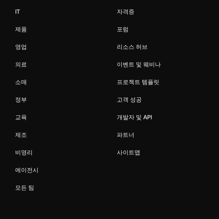
IT
자격증
제품
포럼
영업
리소스 허브
의료
이벤트 및 웨비나
소매
프로젝트 템플릿
정부
고객 성공
교육
개발자 및 API
제조
파트너
비영리
사이트맵
에이전시
모든 팀