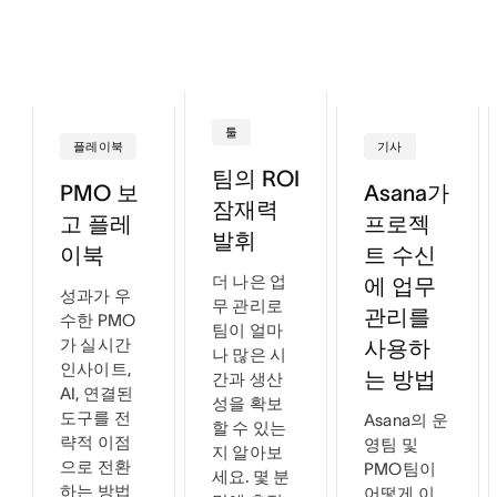
툴
플레이북
기사
팀의 ROI
PMO 보
Asana가
잠재력
고 플레
프로젝
발휘
이북
트 수신
더 나은 업
에 업무
성과가 우
무 관리로
관리를
수한 PMO
팀이 얼마
가 실시간
사용하
나 많은 시
인사이트,
는 방법
간과 생산
AI, 연결된
성을 확보
도구를 전
Asana의 운
할 수 있는
략적 이점
영팀 및
지 알아보
으로 전환
PMO팀이
세요. 몇 분
하는 방법
어떻게 이