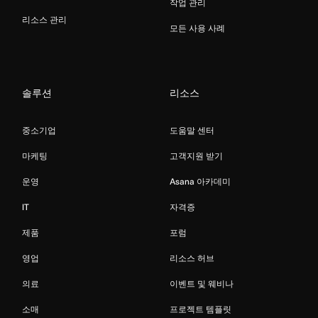
작업 관리
리소스 관리
모든 사용 사례
솔루션
리소스
중소기업
도움말 센터
마케팅
고객지원 받기
운영
Asana 아카데미
IT
자격증
제품
포럼
영업
리소스 허브
의료
이벤트 및 웨비나
소매
프로젝트 템플릿