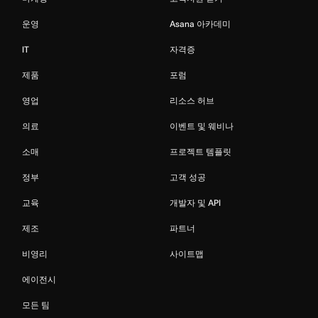
운영
Asana 아카데미
IT
자격증
제품
포럼
영업
리소스 허브
의료
이벤트 및 웨비나
소매
프로젝트 템플릿
정부
고객 성공
교육
개발자 및 API
제조
파트너
비영리
사이트맵
에이전시
모든 팀