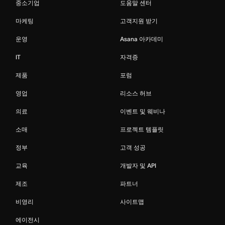
중소기업
도움말 센터
마케팅
고객지원 받기
운영
Asana 아카데미
IT
자격증
제품
포럼
영업
리소스 허브
의료
이벤트 및 웨비나
소매
프로젝트 템플릿
정부
고객 성공
교육
개발자 및 API
제조
파트너
비영리
사이트맵
에이전시