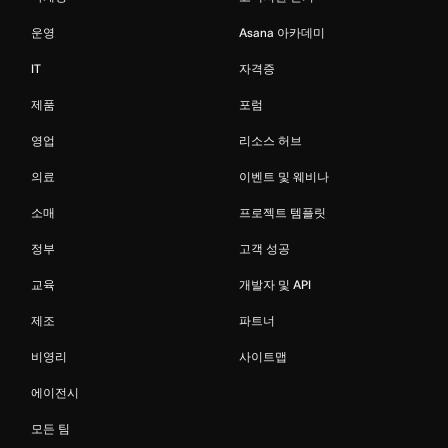
운영
Asana 아카데미
IT
자격증
제품
포럼
영업
리소스 허브
의료
이벤트 및 웨비나
소매
프로젝트 템플릿
정부
고객 성공
교육
개발자 및 API
제조
파트너
비영리
사이트맵
에이전시
모든 팀