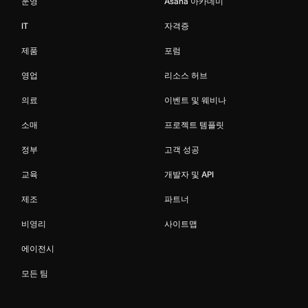
운영
Asana 아카데미
IT
자격증
제품
포럼
영업
리소스 허브
의료
이벤트 및 웨비나
소매
프로젝트 템플릿
정부
고객 성공
교육
개발자 및 API
제조
파트너
비영리
사이트맵
에이전시
모든 팀