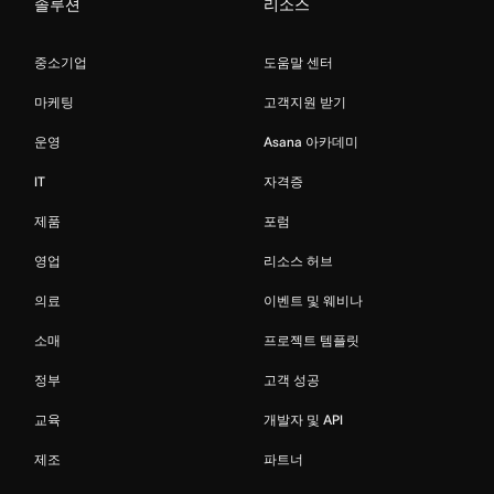
솔루션
리소스
중소기업
도움말 센터
마케팅
고객지원 받기
운영
Asana 아카데미
IT
자격증
제품
포럼
영업
리소스 허브
의료
이벤트 및 웨비나
소매
프로젝트 템플릿
정부
고객 성공
교육
개발자 및 API
제조
파트너