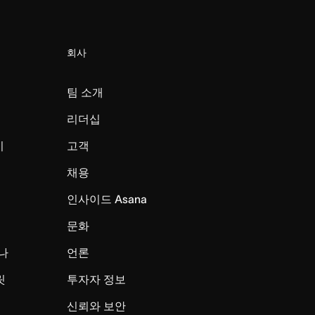
회사
팀 소개
리더십
미
고객
채용
인사이드 Asana
문화
나
언론
릿
투자자 정보
신뢰와 보안