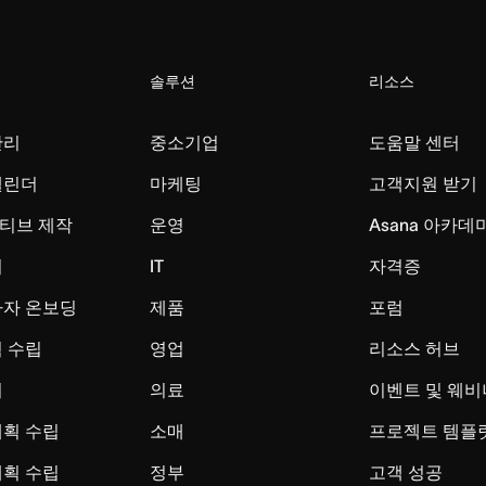
솔루션
리소스
관리
중소기업
도움말 센터
캘린더
마케팅
고객지원 받기
티브 제작
운영
Asana 아카데
리
IT
자격증
사자 온보딩
제품
포럼
 수립
영업
리소스 허브
시
의료
이벤트 및 웨비
계획 수립
소매
프로젝트 템플
계획 수립
정부
고객 성공