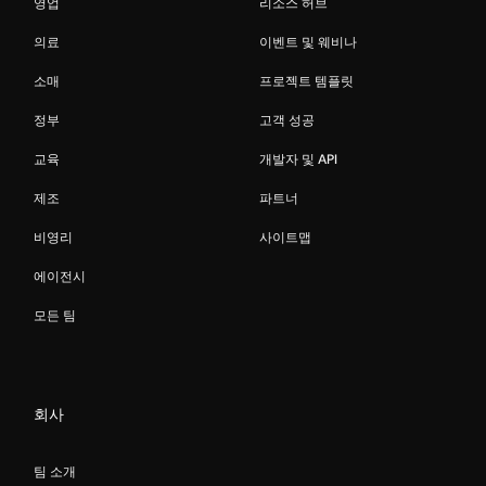
영업
리소스 허브
의료
이벤트 및 웨비나
소매
프로젝트 템플릿
정부
고객 성공
교육
개발자 및 API
제조
파트너
비영리
사이트맵
에이전시
모든 팀
회사
팀 소개