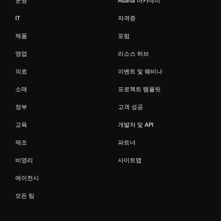
운영
Asana 아카데미
IT
자격증
제품
포럼
영업
리소스 허브
의료
이벤트 및 웨비나
소매
프로젝트 템플릿
정부
고객 성공
교육
개발자 및 API
제조
파트너
비영리
사이트맵
에이전시
모든 팀