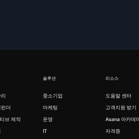
솔루션
리소스
관리
중소기업
도움말 센터
캘린더
마케팅
고객지원 받기
티브 제작
운영
Asana 아카데
리
IT
자격증