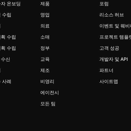
사자 온보딩
제품
포럼
 수립
영업
리소스 허브
시
의료
이벤트 및 웨비
계획 수립
소매
프로젝트 템플
계획 수립
정부
고객 성공
 수신
교육
개발자 및 API
리
제조
파트너
 사례
비영리
사이트맵
에이전시
모든 팀