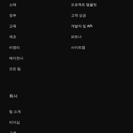
소매
프로젝트 템플릿
정부
고객 성공
교육
개발자 및 API
제조
파트너
비영리
사이트맵
에이전시
모든 팀
회사
팀 소개
리더십
고객