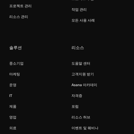
프로젝트 관리
작업 관리
리소스 관리
모든 사용 사례
솔루션
리소스
중소기업
도움말 센터
마케팅
고객지원 받기
운영
Asana 아카데미
IT
자격증
제품
포럼
영업
리소스 허브
의료
이벤트 및 웨비나