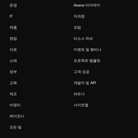
운영
Asana 아카데미
IT
자격증
제품
포럼
영업
리소스 허브
의료
이벤트 및 웨비나
소매
프로젝트 템플릿
정부
고객 성공
교육
개발자 및 API
제조
파트너
비영리
사이트맵
에이전시
모든 팀