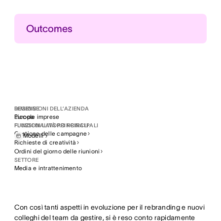
Outcomes
Oltre 20 ore risparmiate
Risparmiare oltre 20 ore per collega del team ogni
mese in riunioni di aggiornamento
50% in più di campagne di marketing
Lancia il 50% in più di campagne di marketing al
mese
REGIONE
DIMENSIONI DELL’AZIENDA
Europa
Piccole imprese
FLUSSI DI LAVORO PRINCIPALI
FUNZIONALITÀ PRINCIPALI
Gestione delle campagne
Modelli
Richieste di creatività
Ordini del giorno delle riunioni
SETTORE
Media e intrattenimento
Con così tanti aspetti in evoluzione per il rebranding e nuovi
colleghi del team da gestire, si è reso conto rapidamente