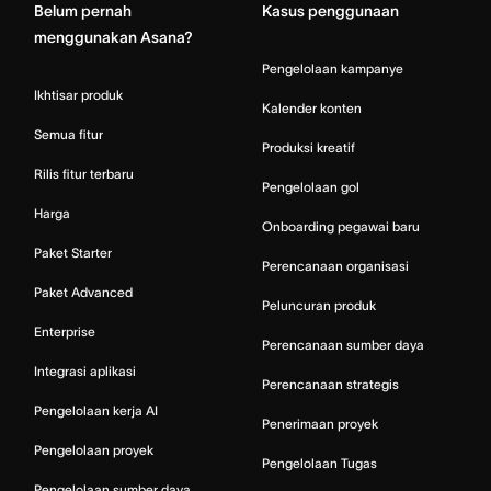
Belum pernah
Kasus penggunaan
menggunakan Asana?
Pengelolaan kampanye
Ikhtisar produk
Kalender konten
Semua fitur
Produksi kreatif
Rilis fitur terbaru
Pengelolaan gol
Harga
Onboarding pegawai baru
Paket Starter
Perencanaan organisasi
Paket Advanced
Peluncuran produk
Enterprise
Perencanaan sumber daya
Integrasi aplikasi
Perencanaan strategis
Pengelolaan kerja AI
Penerimaan proyek
Pengelolaan proyek
Pengelolaan Tugas
Pengelolaan sumber daya