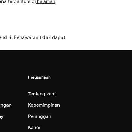
ana tercantum di
halaman
ndiri. Penawaran tidak dapat
Perusahaan
Tentang kami
ungan
Kepemimpinan
my
Pelanggan
Karier