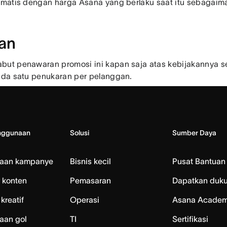
matis dengan harga Asana yang berlaku saat itu sebagaim
an
t penawaran promosi ini kapan saja atas kebijakannya se
da satu penukaran per pelanggan.
nggunaan
Solusi
Sumber Daya
laan kampanye
Bisnis kecil
Pusat Bantuan
 konten
Pemasaran
Dapatkan duk
kreatif
Operasi
Asana Acade
aan gol
TI
Sertifikasi