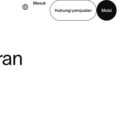
Masuk
Hubungi penjualan
Mulai
hat demo
Unduh aplikasi
ran