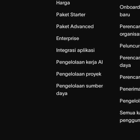
Harga
Onboard
Paket Starter
baru
Paket Advanced
Perenca
organisa
Enterprise
Peluncur
Integrasi aplikasi
Perenca
Pengelolaan kerja AI
daya
Pengelolaan proyek
Perencan
Pengelolaan sumber
Penerim
daya
Pengelo
Semua k
penggu