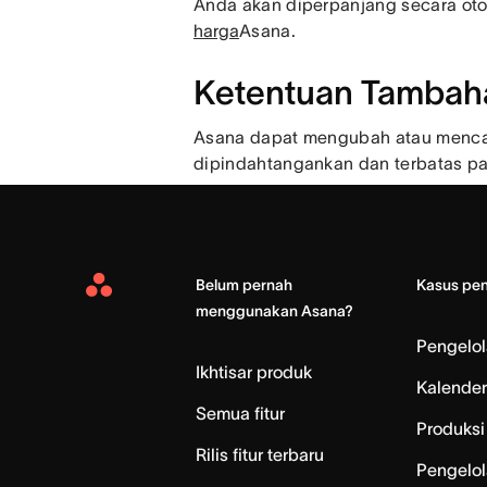
Anda akan diperpanjang secara oto
harga
Asana.
Ketentuan Tambah
Asana dapat mengubah atau mencabu
dipindahtangankan dan terbatas pa
Belum pernah
Kasus pe
Asana
menggunakan Asana?
Home
Pengelo
Ikhtisar produk
Kalender
Semua fitur
Produksi 
Rilis fitur terbaru
Pengelol