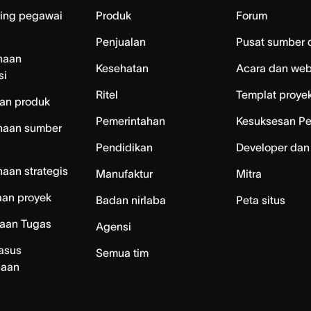
ing pegawai
Produk
Forum
Penjualan
Pusat sumber 
naan
Kesehatan
Acara dan web
si
Ritel
Templat proye
an produk
Pemerintahan
Kesuksesan P
naan sumber
Pendidikan
Developer dan
aan strategis
Manufaktur
Mitra
aan proyek
Badan nirlaba
Peta situs
laan Tugas
Agensi
asus
Semua tim
naan