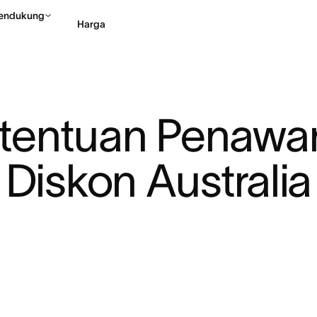
endukung
Harga
Hubungi penjualan
Li
tentuan Penawa
Diskon Australia