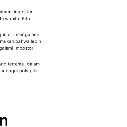
mahami imposter
i wanita. Kita
u junior—mengalami
mukan bahwa lebih
ngalami impostor
g tertentu, dalam
 sebagai pola pikir
an