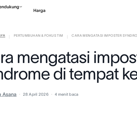
endukung
Harga
AYA
PERTUMBUHAN & FOKUS TIM
CARA MENGATASI IMPOSTER SYNDROME
Hubungi penjualan
Li
|
|
ra mengatasi impos
ndrome di tempat ke
m Asana
28 April 2026
4
menit baca