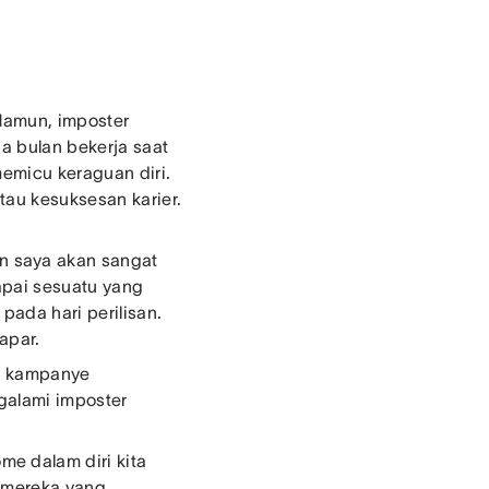
Namun, imposter
ua bulan bekerja saat
memicu keraguan diri.
tau kesuksesan karier.
n saya akan sangat
apai sesuatu yang
ada hari perilisan.
apar.
an kampanye
galami imposter
e dalam diri kita
a mereka yang