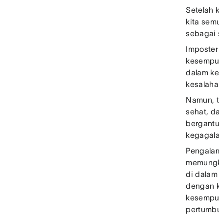
Setelah 
kita sem
sebagai 
Imposter
kesempur
dalam ke
kesalaha
Namun, t
sehat, d
bergantu
kegagala
Pengalam
memungki
di dalam
dengan k
kesempur
pertumb