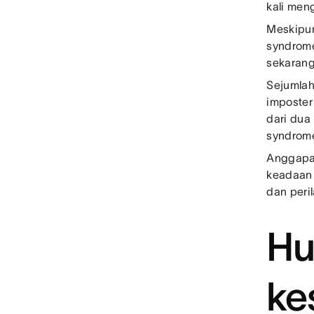
kali me
Meskipun
syndrome
sekarang
Sejumlah
imposter
dari dua
syndrome
Anggapan
keadaan t
dan peri
Hu
ke