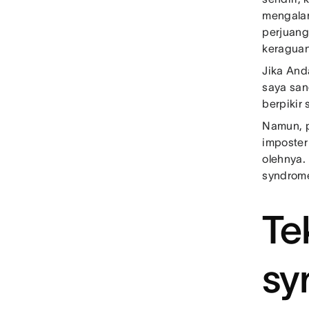
mengalam
perjuang
keraguan 
Jika And
saya san
berpikir 
Namun, p
imposter
olehnya.
syndrome
Te
sy