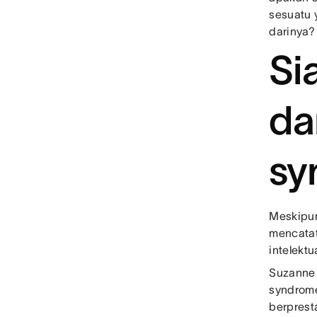
sesuatu 
darinya?
Si
da
sy
Meskipun
mencatat
intelektu
Suzanne 
syndrom
berprest