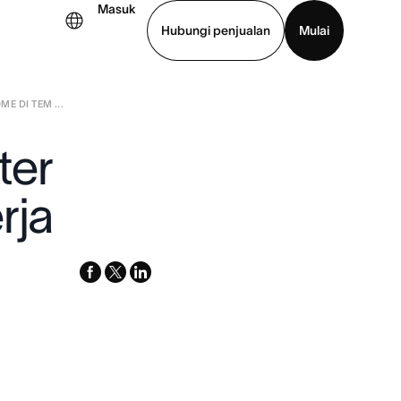
Masuk
Hubungi penjualan
Mulai
 DI TEM ...
hat demo
Unduh aplikasi
ter
rja
facebook
x-
linkedin
twitter