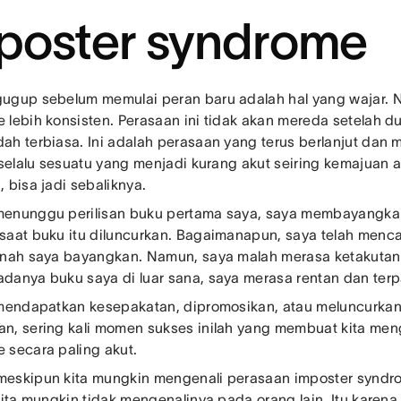
poster syndrome
ugup sebelum memulai peran baru adalah hal yang wajar. 
 lebih konsisten. Perasaan ini tidak akan mereda setelah d
ah terbiasa. Ini adalah perasaan yang terus berlanjut dan 
k selalu sesuatu yang menjadi kurang akut seiring kemajuan a
 bisa jadi sebaliknya.
enunggu perilisan buku pertama saya, saya membayangka
saat buku itu diluncurkan. Bagaimanapun, saya telah menc
rnah saya bayangkan. Namun, saya malah merasa ketakutan p
danya buku saya di luar sana, saya merasa rentan dan terp
 mendapatkan kesepakatan, dipromosikan, atau meluncurk
n, sering kali momen sukses inilah yang membuat kita men
 secara paling akut.
eskipun kita mungkin mengenali perasaan imposter syndrom
 kita mungkin tidak mengenalinya pada orang lain. Itu karen