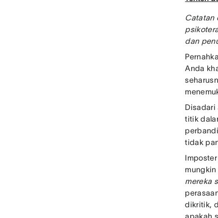
Catatan 
psikoter
dan penu
Pernahka
Anda kh
seharusn
menemuk
Disadari
titik dal
perbandi
tidak pa
Imposter
mungki
mereka s
perasaan 
dikritik
apakah s