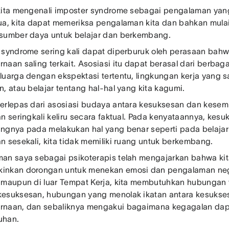
kita mengenali imposter syndrome sebagai pengalaman ya
ua, kita dapat memeriksa pengalaman kita dan bahkan mu
sumber daya untuk belajar dan berkembang.
 syndrome sering kali dapat diperburuk oleh perasaan bah
naan saling terkait. Asosiasi itu dapat berasal dari berbag
luarga dengan ekspektasi tertentu, lingkungan kerja yang sa
n, atau belajar tentang hal-hal yang kita kagumi.
erlepas dari asosiasi budaya antara kesuksesan dan kesempu
an seringkali keliru secara faktual. Pada kenyataannya, kes
ngnya pada melakukan hal yang benar seperti pada belajar
n sesekali, kita tidak memiliki ruang untuk berkembang.
an saya sebagai psikoterapis telah mengajarkan bahwa kita
nkan dorongan untuk menekan emosi dan pengalaman negat
 maupun di luar Tempat Kerja, kita membutuhkan hubungan 
esuksesan, hubungan yang menolak ikatan antara kesukse
naan, dan sebaliknya mengakui bagaimana kegagalan dap
uhan.