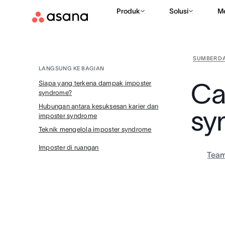
Produk
Solusi
M
SUMBER D
LANGSUNG KE BAGIAN
Ca
Siapa yang terkena dampak imposter
syndrome?
Hubungan antara kesuksesan karier dan
sy
imposter syndrome
Teknik mengelola imposter syndrome
Imposter di ruangan
Tea