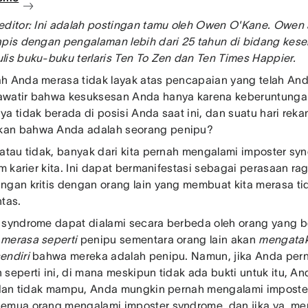
editor: Ini adalah postingan tamu oleh Owen O'Kane. Owen
apis dengan pengalaman lebih dari 25 tahun di bidang keseh
lis buku-buku terlaris Ten To Zen dan Ten Times Happier.
h Anda merasa tidak layak atas pencapaian yang telah An
awatir bahwa kesuksesan Anda hanya karena keberuntung
ya tidak berada di posisi Anda saat ini, dan suatu hari re
an bahwa Anda adalah seorang penipu?
 atau tidak, banyak dari kita pernah mengalami imposter s
am karier kita. Ini dapat bermanifestasi sebagai perasaan ragu d
ngan kritis dengan orang lain yang membuat kita merasa t
ntas.
 syndrome dapat dialami secara berbeda oleh orang yang 
n
merasa seperti
penipu sementara orang lain akan
mengatak
endiri
bahwa mereka adalah penipu. Namun, jika Anda per
seperti ini, di mana meskipun tidak ada bukti untuk itu, An
, dan tidak mampu, Anda mungkin pernah mengalami impost
emua orang mengalami imposter syndrome, dan jika ya, me