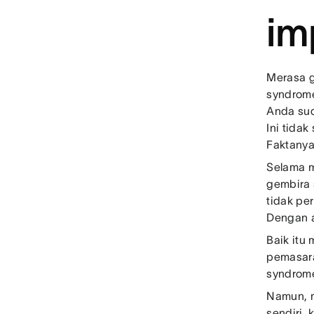
im
Merasa g
syndrome
Anda sud
Ini tida
Faktanya,
Selama m
gembira 
tidak pe
Dengan a
Baik itu
pemasara
syndrome
Namun, m
sendiri,