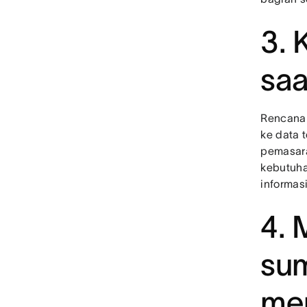
3. 
saa
Rencana 
ke data 
pemasara
kebutuha
informasi
4. 
sum
me