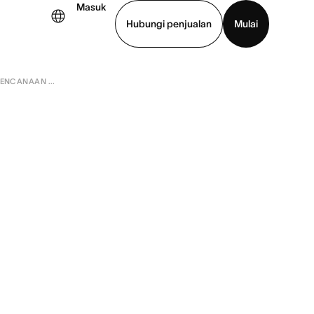
Masuk
Hubungi penjualan
Mulai
NCANAAN ...
hat demo
Unduh aplikasi