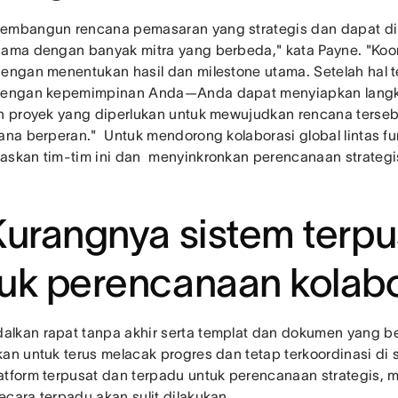
embangun rencana pemasaran yang strategis dan dapat dil
sama dengan banyak mitra yang berbeda," kata Payne. "Koo
dengan menentukan hasil dan milestone utama. Setelah hal 
dengan kepemimpinan Anda—Anda dapat menyiapkan langka
an proyek yang diperlukan untuk mewujudkan rencana tersebu
sana berperan." Untuk mendorong kolaborasi global lintas fu
askan tim-tim ini dan menyinkronkan perencanaan strate
Kurangnya sistem terpu
uk perencanaan kolabo
lkan rapat tanpa akhir serta templat dan dokumen yang b
kan untuk terus melacak progres dan tetap terkoordinasi di s
atform terpusat dan terpadu untuk perencanaan strategis,
ecara terpadu akan sulit dilakukan.