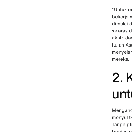
"Untuk m
bekerja 
dimulai 
selaras 
akhir, d
itulah A
menyelar
mereka.
2. 
unt
Menganda
menyulit
Tanpa pl
bagian s