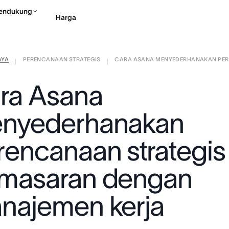
endukung
Harga
AYA
PERENCANAAN STRATEGIS
CARA ASANA MENYEDERHANAKAN PERE
Hubungi penjualan
Li
|
|
ra Asana
nyederhanakan
rencanaan strategis
masaran dengan
najemen kerja