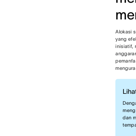
men
Alokasi 
yang efek
inisiati
anggaran
pemanfaa
menguran
Liha
Denga
mengh
dan m
tempa