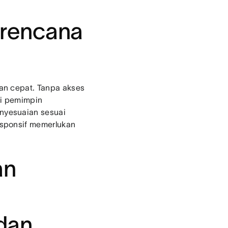
 rencana
an cepat. Tanpa akses
gi pemimpin
nyesuaian sesuai
esponsif memerlukan
an
dan