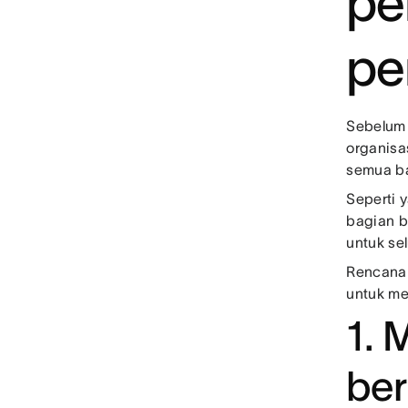
pe
pe
Sebelum 
organisa
semua ba
Seperti 
bagian b
untuk se
Rencana 
untuk me
1. 
ber