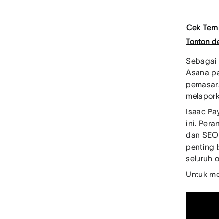
Cek Tem
Tonton 
Sebagai 
Asana p
pemasara
melapork
Isaac Pa
ini. Per
dan SEO 
penting 
seluruh 
Untuk me