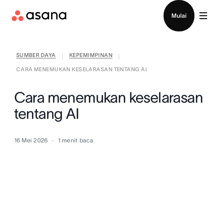
Hubungi penjualan
Mulai
SUMBER DAYA
KEPEMIMPINAN
|
|
CARA MENEMUKAN KESELARASAN TENTANG AI
Cara menemukan keselarasan
tentang AI
16 Mei 2026
1
menit baca