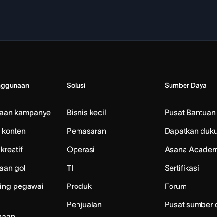
nggunaan
Solusi
Sumber Daya
laan kampanye
Bisnis kecil
Pusat Bantuan
 konten
Pemasaran
Dapatkan duk
kreatif
Operasi
Asana Acade
aan gol
TI
Sertifikasi
ing pegawai
Produk
Forum
Penjualan
Pusat sumber 
naan