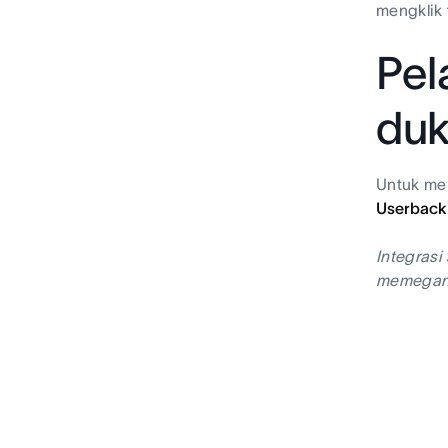
mengklik 
Pel
du
Untuk me
Userback
Integrasi
memegang 