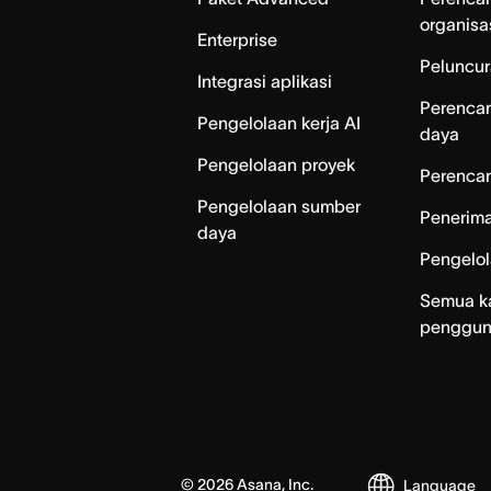
organisa
Enterprise
Peluncur
Integrasi aplikasi
Perenca
Pengelolaan kerja AI
daya
Pengelolaan proyek
Perencan
Pengelolaan sumber
Penerim
daya
Pengelo
Semua k
penggu
©
2026
Asana, Inc.
Language