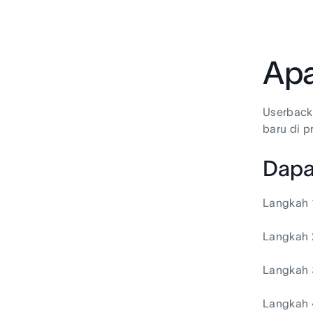
Apa
Userback
baru di p
Dapa
Langkah 1
Langkah 
Langkah 3
Langkah 