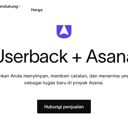
endukung
Harga
Hubungi penjualan
Li
Userback + Asan
kan Anda menyimpan, memberi catatan, dan menerima ump
sebagai tugas baru di proyek Asana.
Hubungi penjualan