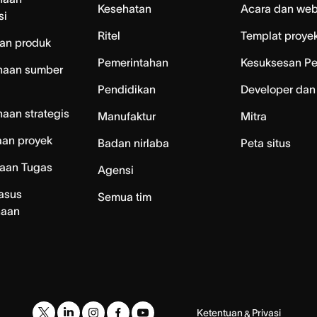
Kesehatan
Acara dan web
si
Ritel
Templat proye
an produk
Pemerintahan
Kesuksesan P
naan sumber
Pendidikan
Developer dan
aan strategis
Manufaktur
Mitra
aan proyek
Badan nirlaba
Peta situs
laan Tugas
Agensi
asus
Semua tim
naan
Ketentuan
Privasi
&