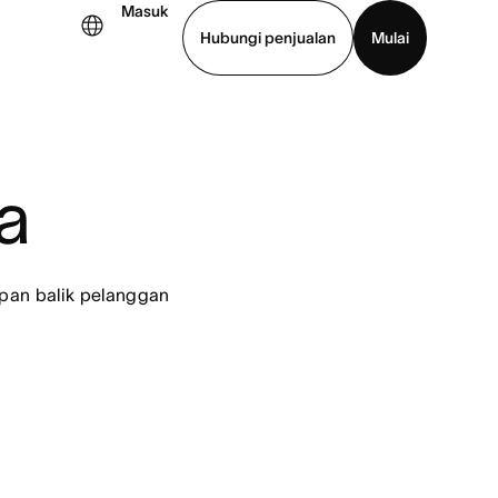
Masuk
Hubungi penjualan
Mulai
hat demo
Unduh aplikasi
a
an balik pelanggan 