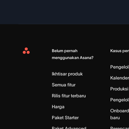
Belum pernah
Kasus pe
Asana
menggunakan Asana?
Home
Pengelo
Ikhtisar produk
Kalender
Semua fitur
Produksi 
Rilis fitur terbaru
Pengelol
Harga
Onboard
Paket Starter
baru
Paket Advanced
Perenca