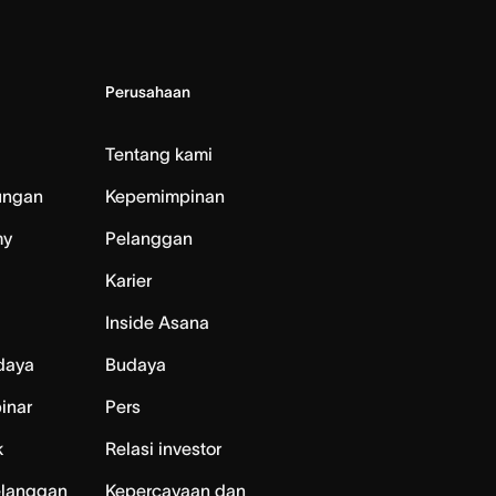
Perusahaan
Tentang kami
ungan
Kepemimpinan
my
Pelanggan
Karier
Inside Asana
daya
Budaya
inar
Pers
k
Relasi investor
elanggan
Kepercayaan dan