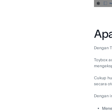
Apa
Dengan To
Toybox a
mengekspo
Cukup hub
secara ot
Dengan in
Mene