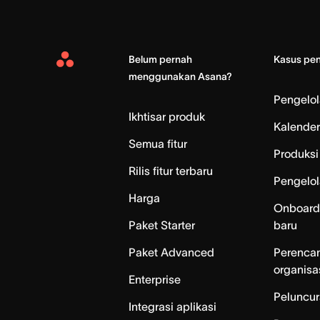
Belum pernah
Kasus pe
Asana
menggunakan Asana?
Home
Pengelo
Ikhtisar produk
Kalender
Semua fitur
Produksi 
Rilis fitur terbaru
Pengelol
Harga
Onboard
Paket Starter
baru
Paket Advanced
Perenca
organisa
Enterprise
Peluncur
Integrasi aplikasi