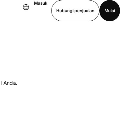
Masuk
Hubungi penjualan
Mulai
hat demo
Unduh aplikasi
si Anda.