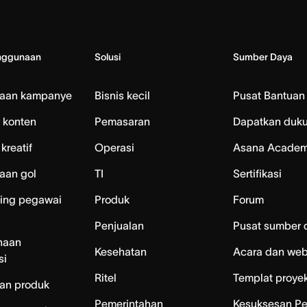
nggunaan
Solusi
Sumber Daya
laan kampanye
Bisnis kecil
Pusat Bantuan
 konten
Pemasaran
Dapatkan duk
kreatif
Operasi
Asana Acade
aan gol
TI
Sertifikasi
ing pegawai
Produk
Forum
Penjualan
Pusat sumber 
naan
Kesehatan
Acara dan web
si
Ritel
Templat proye
an produk
Pemerintahan
Kesuksesan P