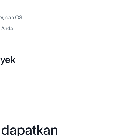
er, dan OS.
i Anda
oyek
n dapatkan