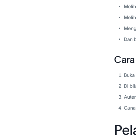
Melih
Melih
Mengk
Dan b
Cara
Buka 
Di bi
Auten
Guna
Pel