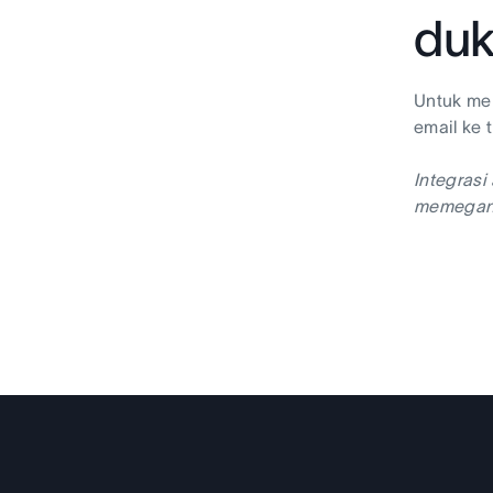
du
Untuk me
email ke 
Integrasi
memegang 