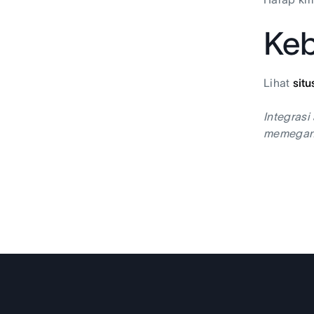
Keb
Lihat
situ
Integrasi
memegang 