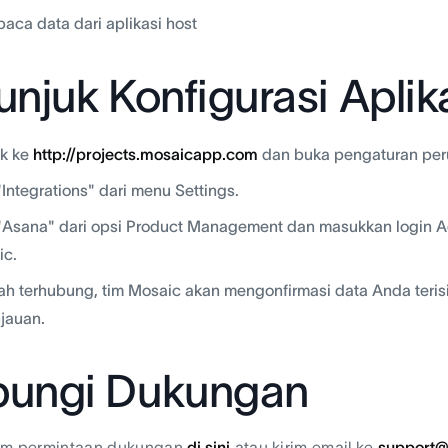
ca data dari aplikasi host
unjuk Konfigurasi Aplik
k ke
http://projects.mosaicapp.com
dan buka pengaturan peru
 "Integrations" dari menu Settings.
 "Asana" dari opsi Product Management dan masukkan login
ic.
ah terhubung, tim Mosaic akan mengonfirmasi data Anda teri
jauan.
ungi Dukungan
rim permintaan dukungan
di sini
atau kirim email ke
support