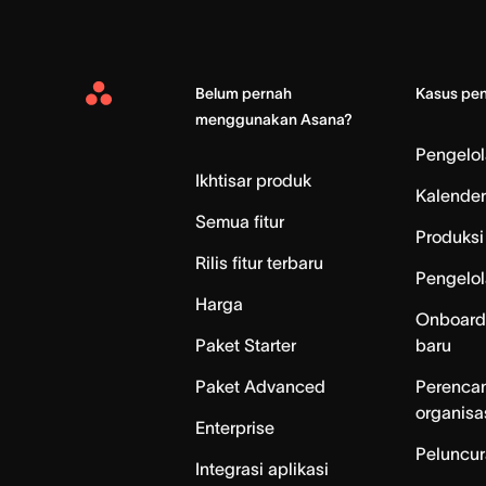
Belum pernah
Kasus pe
Asana
menggunakan Asana?
Home
Pengelo
Ikhtisar produk
Kalender
Semua fitur
Produksi 
Rilis fitur terbaru
Pengelol
Harga
Onboard
Paket Starter
baru
Paket Advanced
Perenca
organisa
Enterprise
Peluncur
Integrasi aplikasi