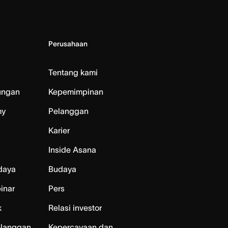
Perusahaan
Tentang kami
ungan
Kepemimpinan
my
Pelanggan
Karier
Inside Asana
daya
Budaya
inar
Pers
k
Relasi investor
elanggan
Kepercayaan dan