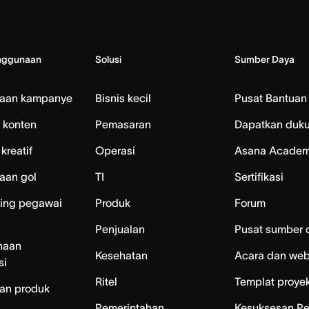
nggunaan
Solusi
Sumber Daya
laan kampanye
Bisnis kecil
Pusat Bantuan
 konten
Pemasaran
Dapatkan duk
kreatif
Operasi
Asana Acade
aan gol
TI
Sertifikasi
ing pegawai
Produk
Forum
Penjualan
Pusat sumber 
naan
Kesehatan
Acara dan web
si
Ritel
Templat proye
an produk
Pemerintahan
Kesuksesan P