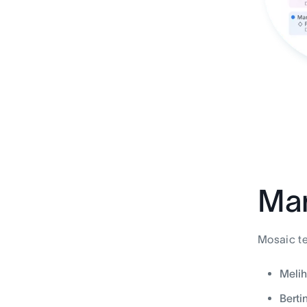
Man
Mosaic te
Melih
Berti