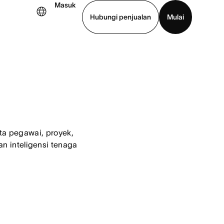
Masuk
Hubungi penjualan
Mulai
hat demo
Unduh aplikasi
a pegawai, proyek, 
 inteligensi tenaga 