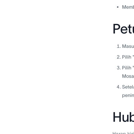
Memba
Pet
Masu
Pilih
Pilih
Mosa
Setel
penin
Hub
Harap ki