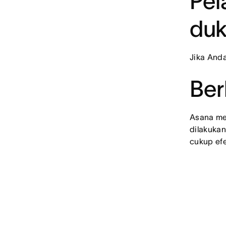
Pel
du
Jika And
Ber
Asana me
dilakuka
cukup efe