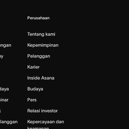
Perusahaan
Tentang kami
ungan
Kepemimpinan
my
Pelanggan
Karier
Inside Asana
daya
Budaya
inar
Pers
k
Relasi investor
elanggan
Kepercayaan dan
keamanan