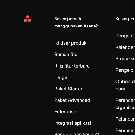
Belum pernah
Kasus pe
Asana
menggunakan Asana?
Home
Pengelo
Ikhtisar produk
Kalender
Semua fitur
Produksi 
Rilis fitur terbaru
Pengelol
Harga
Onboard
Paket Starter
baru
Paket Advanced
Perenca
organisa
Enterprise
Peluncur
Integrasi aplikasi
Perenca
Pengelolaan kerja AI