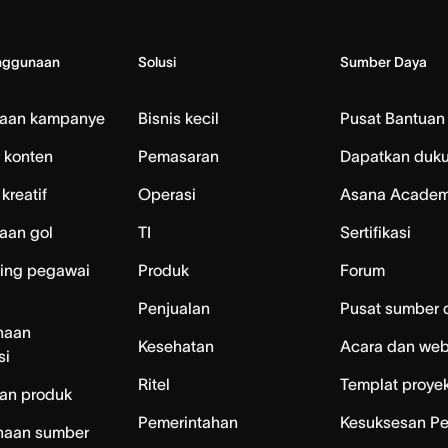
nggunaan
Solusi
Sumber Daya
laan kampanye
Bisnis kecil
Pusat Bantuan
 konten
Pemasaran
Dapatkan duk
kreatif
Operasi
Asana Acade
aan gol
TI
Sertifikasi
ing pegawai
Produk
Forum
Penjualan
Pusat sumber 
naan
Kesehatan
Acara dan web
si
Ritel
Templat proye
an produk
Pemerintahan
Kesuksesan P
naan sumber