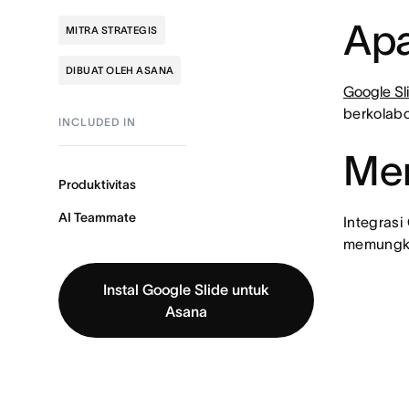
Apa
MITRA STRATEGIS
DIBUAT OLEH ASANA
Google Sl
berkolabo
INCLUDED IN
Men
Produktivitas
AI Teammate
Integras
memungki
Instal Google Slide untuk
Asana