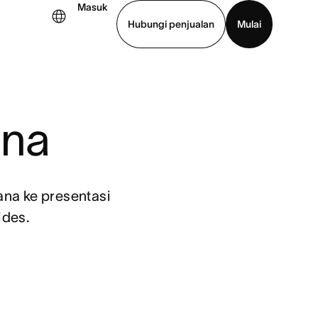
Masuk
Hubungi penjualan
Mulai
hat demo
Unduh aplikasi
ana
na ke presentasi 
ides.