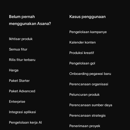
Home
Belum pernah
Kasus penggunaan
menggunakan Asana?
Pengelolaan kampanye
Ikhtisar produk
Kalender konten
Semua fitur
Produksi kreatif
Rilis fitur terbaru
Pengelolaan gol
Harga
Onboarding pegawai baru
Paket Starter
Perencanaan organisasi
Paket Advanced
Peluncuran produk
Enterprise
Perencanaan sumber daya
Integrasi aplikasi
Perencanaan strategis
Pengelolaan kerja AI
Penerimaan proyek