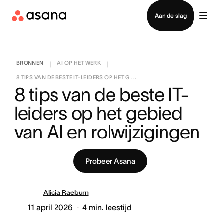
Contact opnemen met verkoop
Aan de slag
BRONNEN
AI OP HET WERK
|
|
8 TIPS VAN DE BESTE IT-LEIDERS OP HET G ...
8 tips van de beste IT-
leiders op het gebied 
van AI en rolwijzigingen
Probeer Asana
Alicia Raeburn
11 april 2026
4
min. leestijd