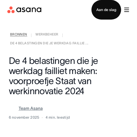
Contact opnemen met verkoop
Aan de slag
BRONNEN
WERKBEHEER
|
|
DE 4 BELASTINGEN DIE JE WERKDAG FAILLIE ...
De 4 belastingen die je
werkdag failliet maken:
voorproefje Staat van
werkinnovatie 2024
Team Asana
6 november 2025
4
min. leestijd