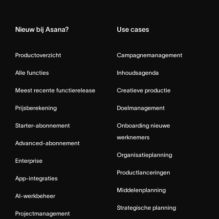
Home
Nieuw bij Asana?
Use cases
Productoverzicht
Campagnemanagement
Alle functies
Inhoudsagenda
Meest recente functierelease
Creatieve productie
Prijsberekening
Doelmanagement
Starter-abonnement
Onboarding nieuwe
werknemers
Advanced-abonnement
Organisatieplanning
Enterprise
Productlanceringen
App-integraties
Middelenplanning
AI-werkbeheer
Strategische planning
Projectmanagement