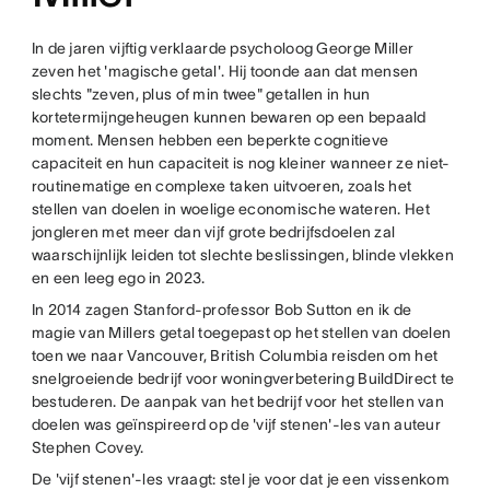
In de jaren vijftig verklaarde psycholoog George Miller
zeven het 'magische getal'. Hij toonde aan dat mensen
slechts "zeven, plus of min twee" getallen in hun
kortetermijngeheugen kunnen bewaren op een bepaald
moment. Mensen hebben een beperkte cognitieve
capaciteit en hun capaciteit is nog kleiner wanneer ze niet-
routinematige en complexe taken uitvoeren, zoals het
stellen van doelen in woelige economische wateren. Het
jongleren met meer dan vijf grote bedrijfsdoelen zal
waarschijnlijk leiden tot slechte beslissingen, blinde vlekken
en een leeg ego in 2023.
In 2014 zagen Stanford-professor Bob Sutton en ik de
magie van Millers getal toegepast op het stellen van doelen
toen we naar Vancouver, British Columbia reisden om het
snelgroeiende bedrijf voor woningverbetering BuildDirect te
bestuderen. De aanpak van het bedrijf voor het stellen van
doelen was geïnspireerd op de 'vijf stenen'-les van auteur
Stephen Covey.
De 'vijf stenen'-les vraagt: stel je voor dat je een vissenkom