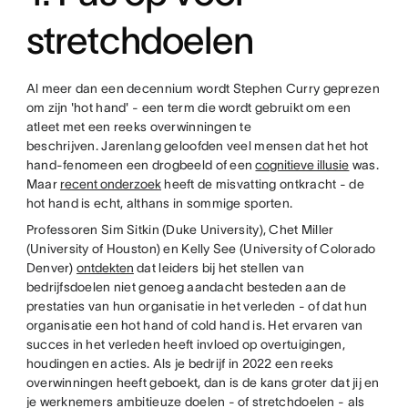
stretchdoelen
Al meer dan een decennium wordt Stephen Curry geprezen
om zijn 'hot hand' - een term die wordt gebruikt om een
atleet met een reeks overwinningen te
beschrijven. Jarenlang geloofden veel mensen dat het hot
hand-fenomeen een drogbeeld of een
cognitieve illusie
was.
Maar
recent onderzoek
heeft de misvatting ontkracht - de
hot hand is echt, althans in sommige sporten.
Professoren Sim Sitkin (Duke University), Chet Miller
(University of Houston) en Kelly See (University of Colorado
Denver)
ontdekten
dat leiders bij het stellen van
bedrijfsdoelen niet genoeg aandacht besteden aan de
prestaties van hun organisatie in het verleden - of dat hun
organisatie een hot hand of cold hand is. Het ervaren van
succes in het verleden heeft invloed op overtuigingen,
houdingen en acties. Als je bedrijf in 2022 een reeks
overwinningen heeft geboekt, dan is de kans groter dat jij en
je werknemers ambitieuze doelen - of stretchdoelen - als