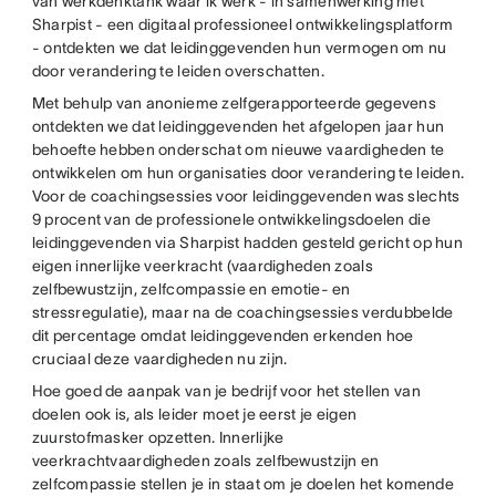
van werkdenktank waar ik werk - in samenwerking met
Sharpist - een digitaal professioneel ontwikkelingsplatform
- ontdekten we dat leidinggevenden hun vermogen om nu
door verandering te leiden overschatten.
Met behulp van anonieme zelfgerapporteerde gegevens
ontdekten we dat leidinggevenden het afgelopen jaar hun
behoefte hebben onderschat om nieuwe vaardigheden te
ontwikkelen om hun organisaties door verandering te leiden.
Voor de coachingsessies voor leidinggevenden was slechts
9 procent van de professionele ontwikkelingsdoelen die
leidinggevenden via Sharpist hadden gesteld gericht op hun
eigen innerlijke veerkracht (vaardigheden zoals
zelfbewustzijn, zelfcompassie en emotie- en
stressregulatie), maar na de coachingsessies verdubbelde
dit percentage omdat leidinggevenden erkenden hoe
cruciaal deze vaardigheden nu zijn.
Hoe goed de aanpak van je bedrijf voor het stellen van
doelen ook is, als leider moet je eerst je eigen
zuurstofmasker opzetten. Innerlijke
veerkrachtvaardigheden zoals zelfbewustzijn en
zelfcompassie stellen je in staat om je doelen het komende