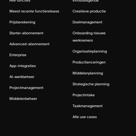
Alle functies
Inhoudsagenda
Meest recente functierelease
Creatieve productie
Prijsberekening
Doelmanagement
Starter-abonnement
Onboarding nieuwe
werknemers
Advanced-abonnement
Organisatieplanning
Enterprise
Productlanceringen
App-integraties
Middelenplanning
AI-werkbeheer
Strategische planning
Projectmanagement
Projectintake
Middelenbeheer
Taakmanagement
Alle use cases