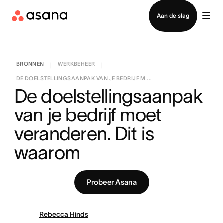
Contact opnemen met verkoop
Aan de slag
BRONNEN
WERKBEHEER
|
|
DE DOELSTELLINGSAANPAK VAN JE BEDRIJF M ...
De doelstellingsaanpak 
van je bedrijf moet 
veranderen. Dit is 
waarom
Probeer Asana
Rebecca Hinds