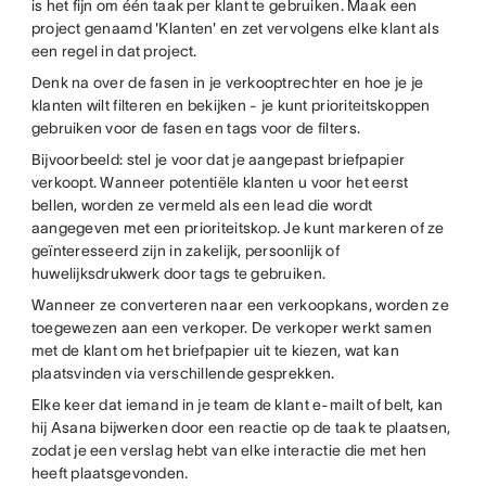
is het fijn om één taak per klant te gebruiken. Maak een
project genaamd 'Klanten' en zet vervolgens elke klant als
een regel in dat project.
Denk na over de fasen in je verkooptrechter en hoe je je
klanten wilt filteren en bekijken - je kunt prioriteitskoppen
gebruiken voor de fasen en tags voor de filters.
Bijvoorbeeld: stel je voor dat je aangepast briefpapier
verkoopt. Wanneer potentiële klanten u voor het eerst
bellen, worden ze vermeld als een lead die wordt
aangegeven met een prioriteitskop. Je kunt markeren of ze
geïnteresseerd zijn in zakelijk, persoonlijk of
huwelijksdrukwerk door tags te gebruiken.
Wanneer ze converteren naar een verkoopkans, worden ze
toegewezen aan een verkoper. De verkoper werkt samen
met de klant om het briefpapier uit te kiezen, wat kan
plaatsvinden via verschillende gesprekken.
Elke keer dat iemand in je team de klant e-mailt of belt, kan
hij Asana bijwerken door een reactie op de taak te plaatsen,
zodat je een verslag hebt van elke interactie die met hen
heeft plaatsgevonden.