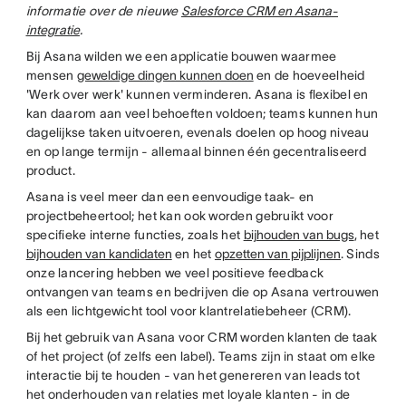
informatie over de nieuwe
Salesforce CRM en Asana-
integratie
.
Bij Asana wilden we een applicatie bouwen waarmee
mensen
geweldige dingen kunnen doen
en de hoeveelheid
'Werk over werk' kunnen verminderen. Asana is flexibel en
kan daarom aan veel behoeften voldoen; teams kunnen hun
dagelijkse taken uitvoeren, evenals doelen op hoog niveau
en op lange termijn - allemaal binnen één gecentraliseerd
product.
Asana is veel meer dan een eenvoudige taak- en
projectbeheertool; het kan ook worden gebruikt voor
specifieke interne functies, zoals het
bijhouden van bugs
, het
bijhouden van kandidaten
en het
opzetten van pijplijnen
. Sinds
onze lancering hebben we veel positieve feedback
ontvangen van teams en bedrijven die op Asana vertrouwen
als een lichtgewicht tool voor klantrelatiebeheer (CRM).
Bij het gebruik van Asana voor CRM worden klanten de taak
of het project (of zelfs een label). Teams zijn in staat om elke
interactie bij te houden - van het genereren van leads tot
het onderhouden van relaties met loyale klanten - in de