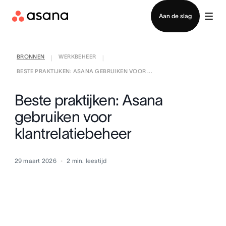
Contact opnemen met verkoop
Aan de slag
BRONNEN
WERKBEHEER
|
|
BESTE PRAKTIJKEN: ASANA GEBRUIKEN VOOR ...
Beste praktijken: Asana
gebruiken voor
klantrelatiebeheer
29 maart 2026
2
min. leestijd