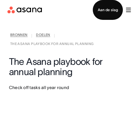
Contact opnemen met verkoop
Aan de slag
BRONNEN
DOELEN
|
|
THE ASANA PLAYBOOK FOR ANNUAL PLANNING
The Asana playbook for
annual planning
Check off tasks all year round