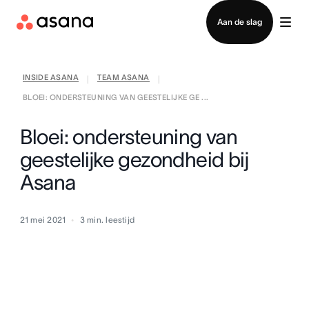
Contact opnemen met verkoop
Aan de slag
INSIDE ASANA
TEAM ASANA
|
|
BLOEI: ONDERSTEUNING VAN GEESTELIJKE GE ...
Bloei: ondersteuning van
geestelijke gezondheid bij
Asana
21 mei 2021
3
min. leestijd