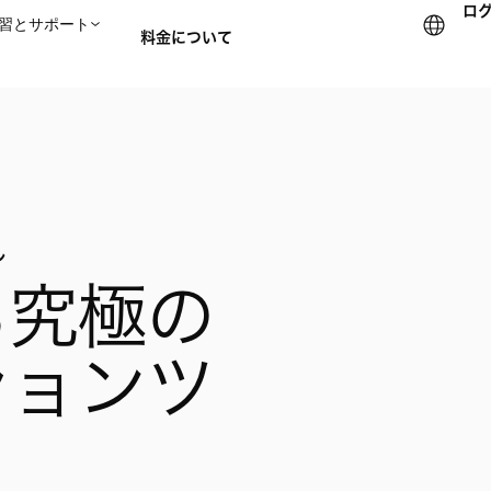
ロ
習とサポート
料金について
セールスチームに問い合
ル
る究極の
ションツ