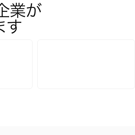
業が 
ます