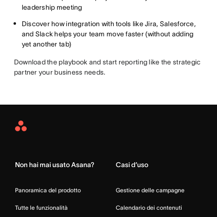
leadership meeting
Discover how integration with tools like Jira, Salesforce,
and Slack helps your team move faster (without adding
yet another tab)
Download the playbook and start reporting like the strategic
partner your business needs.
Asana
Home
Non hai mai usato Asana?
Casi d’uso
Panoramica del prodotto
Gestione delle campagne
Tutte le funzionalità
Calendario dei contenuti