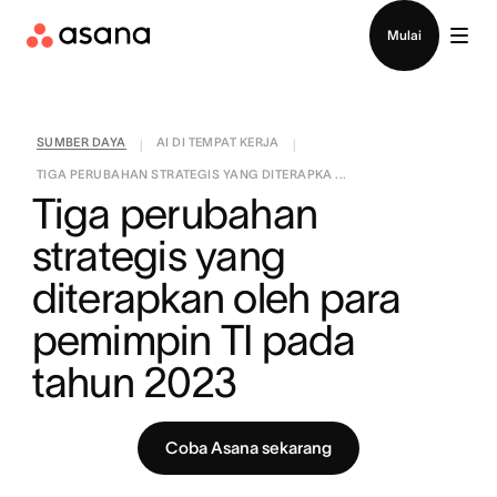
Hubungi penjualan
Mulai
SUMBER DAYA
AI DI TEMPAT KERJA
|
|
TIGA PERUBAHAN STRATEGIS YANG DITERAPKA ...
Tiga perubahan 
strategis yang 
diterapkan oleh para 
pemimpin TI pada 
tahun 2023
Coba Asana sekarang