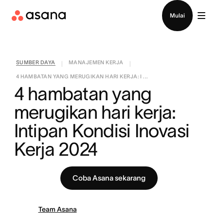
Hubungi penjualan
Mulai
SUMBER DAYA
MANAJEMEN KERJA
|
|
4 HAMBATAN YANG MERUGIKAN HARI KERJA: I ...
4 hambatan yang 
merugikan hari kerja: 
Intipan Kondisi Inovasi 
Kerja 2024
Coba Asana sekarang
Team Asana