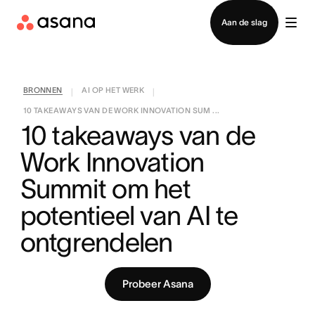
Contact opnemen met verkoop
Aan de slag
BRONNEN
AI OP HET WERK
|
|
10 TAKEAWAYS VAN DE WORK INNOVATION SUM ...
10 takeaways van de 
Work Innovation 
Summit om het 
potentieel van AI te 
ontgrendelen
Probeer Asana